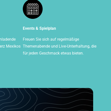
Events & Spielplan
inladende
Freuen Sie sich auf regelmäßige
Herz Mexikos
Themenabende und Live-Unterhaltung, die
für jeden Geschmack etwas bieten.