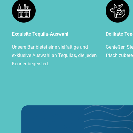
Exquisite Tequila-Auswahl
Delikate Te
Unsere Bar bietet eine vielfältige und
Genießen Sie 
exklusive Auswahl an Tequilas, die jeden
frisch zubere
Kenner begeistert.