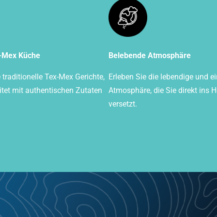
x-Mex Küche
Belebende Atmosphäre
traditionelle Tex-Mex Gerichte,
Erleben Sie die lebendige und e
itet mit authentischen Zutaten
Atmosphäre, die Sie direkt ins 
versetzt.