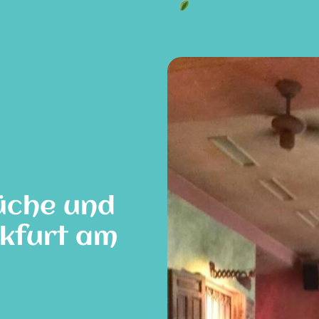
üche und
nkfurt am